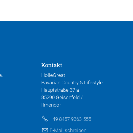
Kontakt
a.
HolleGreat
.
Bavarian Country & Lifestyle
Hauptstraße 37 a
85290 Geisenfeld /
Ilmendorf
+49 8457 9363-555
E-Mail schreiben