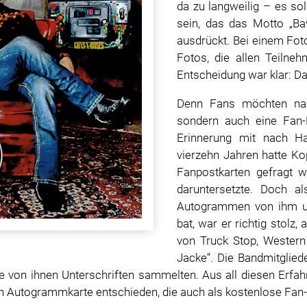
da zu langweilig – es so
sein, das das Motto „Bav
ausdrückt. Bei einem Foto
Fotos, die allen Teilne
Entscheidung war klar: Da
Denn Fans möchten nac
sondern auch eine Fan-
Erinnerung mit nach H
vierzehn Jahren hatte K
Fanpostkarten gefragt w
daruntersetzte. Doch a
Autogrammen von ihm un
bat, war er richtig stolz
von Truck Stop, Western
Jacke“. Die Bandmitglied
e von ihnen Unterschriften sammelten. Aus all diesen Erfah
en Autogrammkarte entschieden, die auch als kostenlose Fan