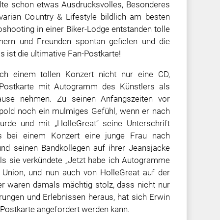
llte schon etwas Ausdrucksvolles, Besonderes
arian Country & Lifestyle bildlich am besten
shooting in einer Biker-Lodge entstanden tolle
hmern und Freunden spontan gefielen und die
s ist die ultimative Fan-Postkarte!
h einem tollen Konzert nicht nur eine CD,
Postkarte mit Autogramm des Künstlers als
ause nehmen. Zu seinen Anfangszeiten vor
opold noch ein mulmiges Gefühl, wenn er nach
urde und mit „HolleGreat“ seine Unterschrift
ls bei einem Konzert eine junge Frau nach
d seinen Bandkollegen auf ihrer Jeansjacke
, als sie verkündete „Jetzt habe ich Autogramme
 Union, und nun auch von HolleGreat auf der
er waren damals mächtig stolz, dass nicht nur
rungen und Erlebnissen heraus, hat sich Erwin
-Postkarte angefordert werden kann.