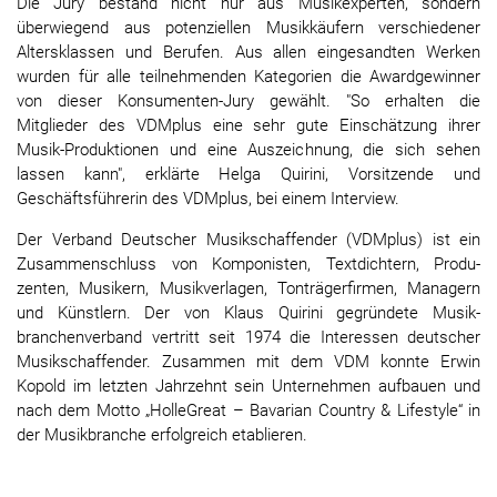
Die Jury bestand nicht nur aus Musikexperten, sondern
überwiegend aus potenziellen Musikkäufern verschiedener
Altersklassen und Berufen. Aus allen eingesandten Werken
wurden für alle teilnehmenden Kategorien die Awardgewinner
von dieser Konsumenten-Jury gewählt. "So erhalten die
Mitglieder des VDMplus eine sehr gute Einschätzung ihrer
Musik-Produktionen und eine Auszeichnung, die sich sehen
lassen kann", erklärte Helga Quirini, Vorsitzende und
Geschäftsführerin des VDMplus, bei einem Interview.
Der Verband Deutscher Musikschaffender (VDMplus) ist ein
Zusammenschluss von Komponisten, Textdichtern, Produ­
zenten, Musikern, Musikverlagen, Tonträgerfirmen, Managern
und Künstlern. Der von Klaus Quirini gegründete Musik­
branchenverband vertritt seit 1974 die Interessen deutscher
Musikschaffender. Zusammen mit dem VDM konnte Erwin
Kopold im letzten Jahrzehnt sein Unternehmen aufbauen und
nach dem Motto „HolleGreat – Bavarian Country & Lifestyle“ in
der Musik­branche erfolgreich etablieren.