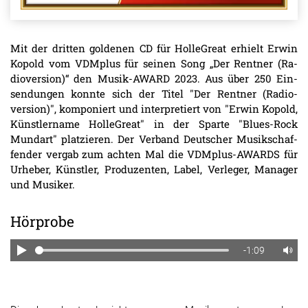
Mit der dritten goldenen CD für HolleGreat erhielt Erwin
Kopold vom VDMplus für seinen Song „Der Rentner (Ra­
dioversion)“ den Musik-AWARD 2023. Aus über 250 Ein­
sendungen konn­te sich der Titel "Der Rentner (Radio­
version)", kom­po­niert und interpretiert von "Erwin Kopold,
Küns­tlername HolleGreat" in der Sparte "Blues-Rock
Mundart" platzieren. Der Verband Deut­scher Musik­schaf­
fender vergab zum achten Mal die VDMplus-AWARDS für
Urheber, Künstler, Produ­zenten, Label, Verleger, Manager
und Musiker.
Hörprobe
-1:09